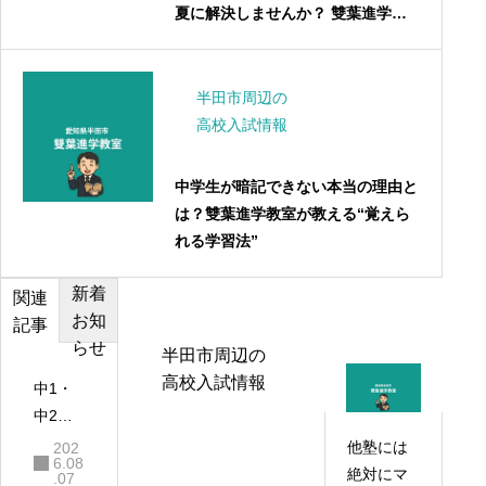
夏に解決しませんか？ 雙葉進学教
室 夏期講習2025｜中学1年生コース
半田市周辺の
高校入試情報
中学生が暗記できない本当の理由と
は？雙葉進学教室が教える“覚えら
れる学習法”
新着
カテゴ
おすす
関連
お知
リー
め記事
記事
らせ
半田市周辺の
高校入試情報
中1・
中2の
夏休み
他塾には
202
6.08
が高校
絶対にマ
.07