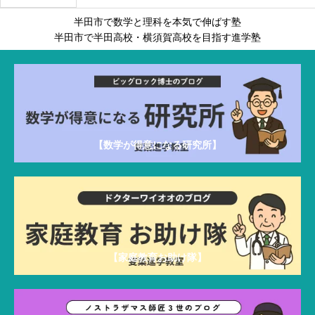
a
そうな
半田市で数学と理科を本気で伸ばす塾
r
るの
半田市で半田高校・横須賀高校を目指す進学塾
c
か」を
h
重視す
f
る進学
o
塾の勉
r
強方法
:
【数学が得意になる研究所】
【家庭教育お助け隊】