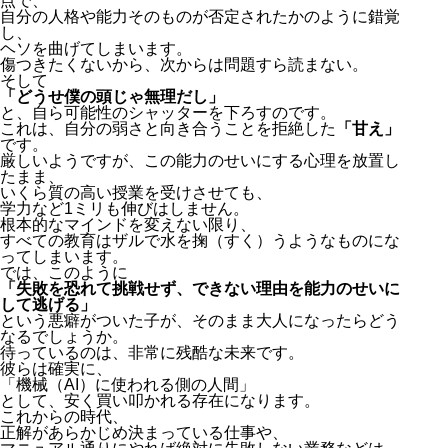
点で、
自分の人格や能力そのものが否定されたかのように錯覚
し、
ヘソを曲げてしまいます。
傷つきたくないから、次からは問題すら読まない。
そして
「どうせ僕の頭じゃ無理だし」
と、自ら可能性のシャッターを下ろすのです。
これは、自分の弱さと向き合うことを拒絶した
「甘え」
です。
厳しいようですが、この能力のせいにする心理を放置し
たまま、
いくら質の高い授業を受けさせても、
学力など1ミリも伸びはしません。
根本的なマインドを変えない限り、
すべての教育はザルで水を掬（すく）うようなものにな
ってしまいます。
では、このように
「失敗を恐れて挑戦せず、できない理由を能力のせいに
して逃げる」
という悪癖がついた子が、そのまま大人になったらどう
なるでしょうか。
待っているのは、非常に残酷な未来です。
彼らは確実に、
「機械（AI）に使われる側の人間」
として、安く買い叩かれる存在になります。
これからの時代、
正解があらかじめ決まっている仕事や、