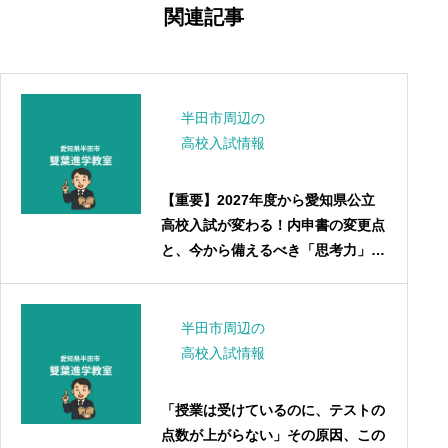
ー
関連記事
シ
ョ
ン
半田市周辺の
高校入試情報
【重要】2027年度から愛知県公立
高校入試が変わる！内申書の変更点
と、今から備えるべき「思考力」と
は？
半田市周辺の
高校入試情報
「授業は受けているのに、テストの
点数が上がらない」その原因、この