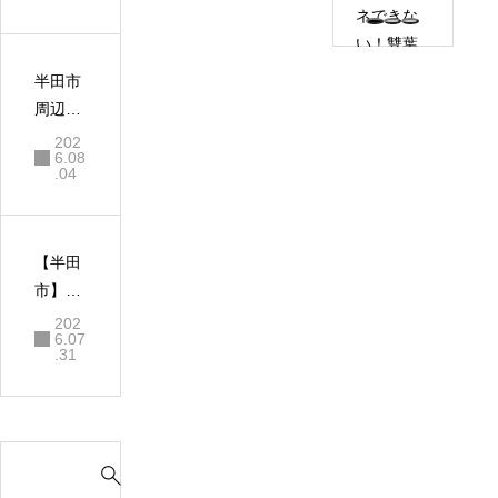
受験を
ネできな
左右す
い！雙葉
る！半
進学教室
半田市
田市の
の「ハイ
周辺の
塾長が
ブリッド
高校入
202
40年見
指導」の
6.08
試情
.04
てきた
秘密と、
報！夏
真実と
定員制の
休みの
失敗し
理由
勉強成
ない勉
【半田
果を
強方法
市】暗
「秋以
記力よ
202
降の成
6.07
り思考
.31
績アッ
力！高
プ」に
校受験
繋げる
を勝ち
方法
S
抜く
e
「なぜ