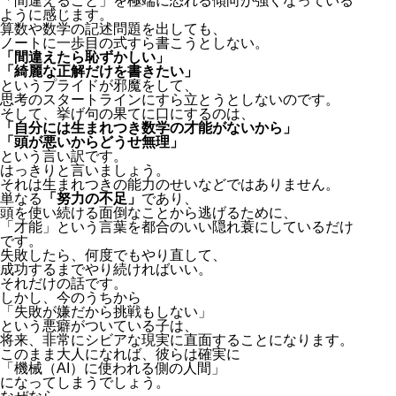
「間違えること」を極端に恐れる傾向が強くなっている
ように感じます。
算数や数学の記述問題を出しても、
ノートに一歩目の式すら書こうとしない。
「間違えたら恥ずかしい」
「綺麗な正解だけを書きたい」
というプライドが邪魔をして、
思考のスタートラインにすら立とうとしないのです。
そして、挙げ句の果てに口にするのは、
「自分には生まれつき数学の才能がないから」
「頭が悪いからどうせ無理」
という言い訳です。
はっきりと言いましょう。
それは生まれつきの能力のせいなどではありません。
単なる
「努力の不足」
であり、
頭を使い続ける面倒なことから逃げるために、
「才能」という言葉を都合のいい隠れ蓑にしているだけ
です。
失敗したら、何度でもやり直して、
成功するまでやり続ければいい。
それだけの話です。
しかし、今のうちから
「失敗が嫌だから挑戦もしない」
という悪癖がついている子は、
将来、非常にシビアな現実に直面することになります。
このまま大人になれば、彼らは確実に
「機械（AI）に使われる側の人間」
になってしまうでしょう。