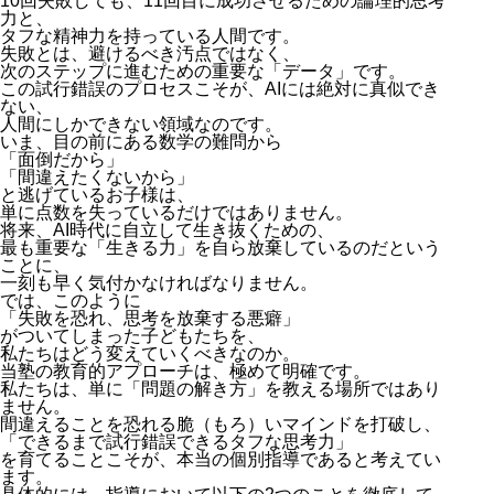
10回失敗しても、11回目に成功させるための論理的思考
力と、
タフな精神力を持っている人間です。
失敗とは、避けるべき汚点ではなく、
次のステップに進むための重要な「データ」です。
この試行錯誤のプロセスこそが、AIには絶対に真似でき
ない、
人間にしかできない領域なのです。
いま、目の前にある数学の難問から
「面倒だから」
「間違えたくないから」
と逃げているお子様は、
単に点数を失っているだけではありません。
将来、AI時代に自立して生き抜くための、
最も重要な「生きる力」を自ら放棄しているのだという
ことに、
一刻も早く気付かなければなりません。
では、このように
「失敗を恐れ、思考を放棄する悪癖」
がついてしまった子どもたちを、
私たちはどう変えていくべきなのか。
当塾の教育的アプローチは、極めて明確です。
私たちは、単に「問題の解き方」を教える場所ではあり
ません。
間違えることを恐れる脆（もろ）いマインドを打破し、
「できるまで試行錯誤できるタフな思考力」
を育てることこそが、本当の個別指導であると考えてい
ます。