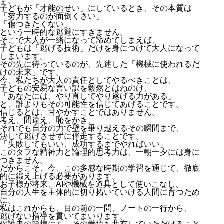
す。
子どもが「才能のせい」にしているとき、その本質は
「努力するのが面倒くさい」
「傷つきたくない」
という一時的な逃避にすぎません。
そこで大人が一緒になって諦めてしまえば、
子どもは「逃げる技術」だけを身につけて大人になって
しまいます。
その先に待っているのが、先述した「機械に使われるだ
けの未来」です。
今、私たちが大人の責任としてやるべきことは、
子どもの安易な言い訳を毅然とはねのけ、
「あなたには、やり直してやり遂げる力がある」
と、誰よりもその可能性を信じてあげることです。
信じるとは、甘やかすことではありません。
考え、間違え、恥をかき、
それでも自分の力で壁を乗り越えるその瞬間まで、
決して逃げさせずに伴走することです。
「失敗してもいい、成功するまでやればいい」
このタフな精神力と論理的思考力は、一朝一夕には身に
つきません。
だからこそ、今、この多感な時期の学習を通じて、徹底
的に鍛え上げる必要があります。
お子様が将来、AIや機械を道具として使いこなし、
自分の人生を主体的に切り拓いていける人間に育つため
に。
私はこれからも、目の前の一問、ノートの一行から、
逃げない指導を貫いてまいります。