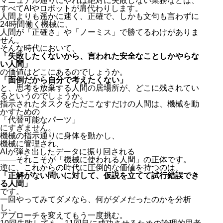
マニュアル通りにやれば絶対に失敗しない業務などは、
すべてAIやロボットが肩代わりします。
人間よりも遥かに速く、正確で、しかも文句も言わずに
24時間働く機械に、
人間が「正確さ」や「ノーミス」で勝てるわけがありま
せん。
そんな時代において、
「失敗したくないから、言われた安全なことしかやらな
い人間」
の価値はどこにあるのでしょうか。
「面倒だから自分で考えたくない」
と、思考を放棄する人間の居場所が、どこに残されてい
るというのでしょうか。
指示されたタスクをただこなすだけの人間は、機械を動
かすための
「代替可能なパーツ」
にすぎません。
機械の指示通りに身体を動かし、
機械に管理され、
AIが弾き出したデータに振り回される
――それこそが「機械に使われる人間」の正体です。
逆に、これからの時代に圧倒的な価値を持つのは、
「正解がない問いに対して、仮説を立てて試行錯誤でき
る人間」
です。
一回やってみてダメなら、何がダメだったのかを分析
し、
アプローチを変えてもう一度挑む。