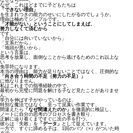
なぜなら――。
なぜ、これほどまでに子どもたちは
「できない理由」
を生まれつきの能力のせいにしたがるのでしょうか。
理由は極めてシンプルです。
「才能がない」ということにしてしまえば、
努力しなくて済むから
です。
「自分には向いていないから」
「文系だから」
「地頭が悪いから」
という言葉は、
思考を放棄し、面倒なことから逃げるためのこれ以上な
い
免罪符になります。
本当の理由は、能力が足りないことではなく、圧倒的な
「向き合う時間の不足（努力の不足）」
に他なりません。
私はこれまでの指導経験の中で、
最初から完璧に問題を解ける子など見たことがありませ
ん。
学力を伸ばす子がやっているのは、
特別な魔法ではなく、至って泥臭い作業です。
間違えたら
「なぜ間違えたのか」
を徹底的に検証し、
ノートに自分の思考のプロセスを書き殴り、
正解に辿り着くまですぐに次の手を打つ。
彼らは「失敗」を
「データ」
として捉えています。
一方で、すぐに諦める子は、1回のバツ（×）がついた時