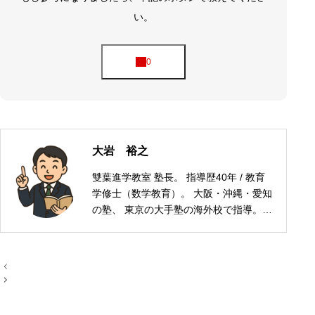
い。
大岩 裕之
雙葉進学教室 塾長。 指導歴40年 / 教育
学修士（数学教育）。 大阪・沖縄・愛知
の塾、 東京の大手塾の海外校で指導。
ロンドン・NY・上海などで日本人の子
どもの受験指導を経験。 現在は愛知県半
田市で学習塾を運営。
投
稿
ナ
ビ
ゲ