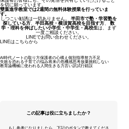
保護者の皆様にも、その覚悟を共有していただけること
を切に願っています。
雙葉進学教室では2週間の無料体験授業を行っていま
す。
しつこい勧誘は一切ありません。
半田市で塾・学習塾を
探している方
、
半田高校・横須賀高校を目指す方
、
数
学・理科を伸ばしたい小学生・中学生・高校生
は、まず
一度ご相談ください。
LINEでお問い合わせください。
LINEはこちらから
AI時代
ノートの取り方
保護者の心構え
個別指導
努力不足
失敗を恐れる
子育ての悩み
将来の危機感
思考放棄
挑戦しない
教育論
機械に使われる人間
生きる力
言い訳
試行錯誤
この記事は役に立ちましたか？
もし参考になりましたら、下記のボタンで教えてくださ