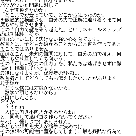
を手に入れたことに他なりません。
バツがついた問題に対して、
「なぜ間違えたのか」
「どこまでが合っていて、どこから狂ったのか」
を徹底的に検証させ、自分の力で正解に辿り着くまで何
度もやり直させます。
この「自力で壁を乗り越えた」というスモールステップ
の成功体験こそが、
能力のせいにして逃げない強い心を育てます。
教育とは、子どもが嫌がることから逃げ道を作ってあげ
ることではありません。
面倒なこと、未知の難問に対して、自分の頭で考え、何
度でもやり直して立ち向かう。
その「正しい努力の仕方」を、私たちは逃げさせずに徹
底的に指導していきます。
最後になりますが、保護者の皆様に、
教育者としてどうしてもお伝えしたいことがあります。
お子様が
「どうせ僕には才能がないから」
「数学の頭じゃないから」
と口にしたとき、
どうか
「そうだね」
「人には向き不向きがあるからね」
と、同意して逃げ道を作らないでください。
それは、優しさではありません。
子どもの限界を大人が勝手に決めつけ、
その無限の可能性に蓋をしてしまう、最も残酷な行為で