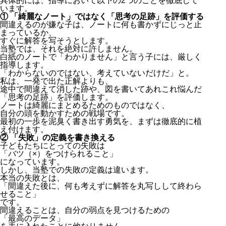
具体的には、指導において以下の2つのことを徹底して
います。
① 「綺麗なノート」ではなく「思考の足跡」を評価する
間違えるのが嫌な子は、ノートに何も書かずにじっと止
まっているか、
すぐに解答を写そうとします。
当塾では、それを絶対に許しません。
白紙のノートで「わかりません」と言う子には、厳しく
指導します。
「わからないのではない、考えていないだけだ」と。
私は、一発で出た正解よりも、
途中で間違えて消した跡や、図を書いてあれこれ悩んだ
「思考の足跡」を評価します。
ノートは綺麗にまとめるためのものではなく、
自分の頭を動かすための戦場です。
最初の一歩を泥臭く書き出す勇気を、まずは徹底的に植
え付けます。
② 「失敗」の定義を書き換える
子どもたちにとっての失敗は
「バツ（×）をつけられること」
になっています。
しかし、当塾での失敗の定義は違います。
本当の失敗とは、
「間違えた後に、何も考えずに解答を丸写しして終わら
せること」
です。
間違えることは、自分の弱点を見つけるための
「最高のデータ」