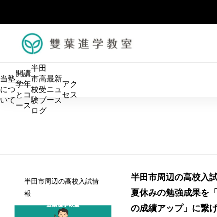
半田
開講
当塾
市高
最新
学年
アク
につ
校受
ニュ
とコ
セス
いて
験ブ
ース
ース
ログ
算数の土台を固め、中学数学につなげます。 小学生のう
半田市周辺の高校入
半田市周辺の高校入試情
ちから論理的に考える力を育て、数学を得意科目にしてい
適性検査で
夏休みの勉強成果を
報
きます。
検に必要な
の成績アップ」に繋