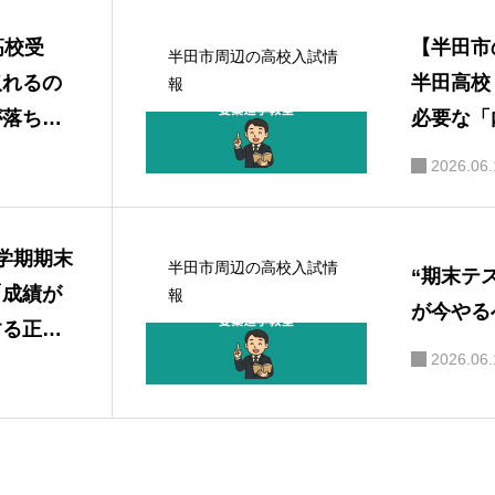
高校受
【半田市
半田市周辺の高校入試情
取れるの
半田高校
報
が落ち
必要な「
策
2026.06.
学期期末
半田市周辺の高校入試情
“期末テ
「成績が
報
が今やる
する正し
2026.06.