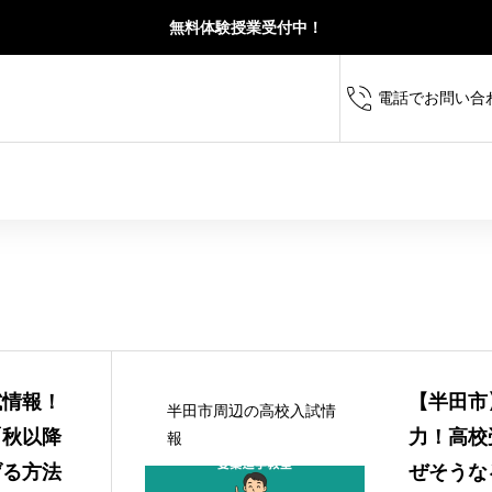
無料体験授業受付中！
電話でお問い合
定期テスト対策から高校
試情報！
【半田市
半田市周辺の高校入試情
求められる思考力・読解力・記述力を育て、受
校・横須賀高校を目指す
「秋以降
力！高校
報
力をバランスよく伸ばします。
に成績を伸ばします。
げる方法
ぜそうな