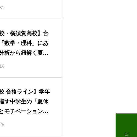
勉強方法
31
めざす中学生コース
国公立大学をめざす高校
校・横須賀高校】合
「数学・理科」にあ
分析から紐解く夏の
とおすすめ勉強方法
16
校 合格ライン】学年
指す中学生の「夏休
とモチベーション維
25