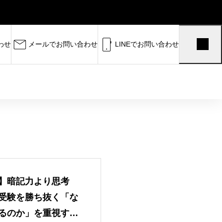
わせ
メールでお問い合わせ
LINEでお問い合わせ
受験まで完全サポート。 半田高
】暗記力より思考
中学生に向けて、数学・理科を軸
大学受験に向けて数学・理科を深く伸
受験を勝ち抜く「な
ストから国公立・私大対策まで対応し
るのか」を重視する