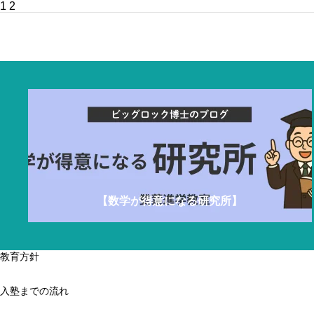
投
1
2
稿
の
ペ
ー
ジ
送
り
【数学が得意になる研究所】
教育方針
入塾までの流れ