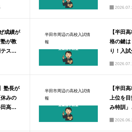
進学塾の
5
2026.07.
一貫校を受検する小５・小６コース
成績上位を
なぜ成績が
【半田高
半田市周辺の高校入試情
習塾が教
格の鍵は
報
期テスト
り！入試
重点対策
2026.07.
】塾長が
【半田高
半田市周辺の高校入試情
夏休みの
上位を目
報
半田高
み特訓」
へのロー
持法
2026.06.