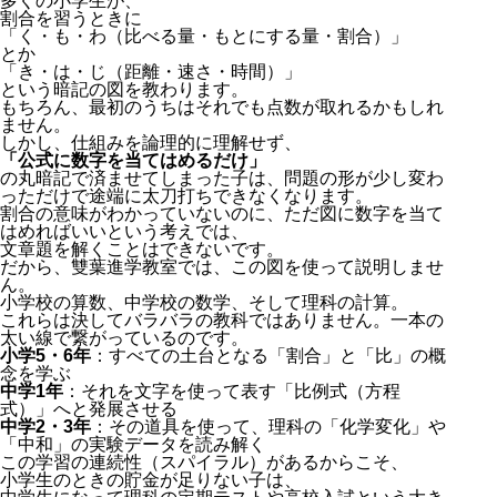
多くの小学生が、
割合を習うときに
「く・も・わ（比べる量・もとにする量・割合）」
とか
「き・は・じ（距離・速さ・時間）」
という暗記の図を教わります。
もちろん、最初のうちはそれでも点数が取れるかもしれ
ません。
しかし、仕組みを論理的に理解せず、
「公式に数字を当てはめるだけ」
の丸暗記で済ませてしまった子は、問題の形が少し変わ
っただけで途端に太刀打ちできなくなります。
割合の意味がわかっていないのに、ただ図に数字を当て
はめればいいという考えでは、
文章題を解くことはできないです。
だから、雙葉進学教室では、この図を使って説明しませ
ん。
小学校の算数、中学校の数学、そして理科の計算。
これらは決してバラバラの教科ではありません。一本の
太い線で繋がっているのです。
小学5・6年
：すべての土台となる「割合」と「比」の概
念を学ぶ
中学1年
：それを文字を使って表す「比例式（方程
式）」へと発展させる
中学2・3年
：その道具を使って、理科の「化学変化」や
「中和」の実験データを読み解く
この学習の連続性（スパイラル）があるからこそ、
小学生のときの貯金が足りない子は、