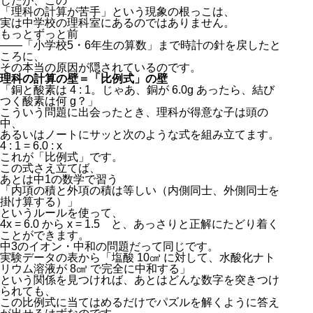
したが、この
「理科の計算が苦手」という現象の根っこは、
実は中学校の理科室にあるのではありません。
もっとずっと前
――「小学校5・6年生の算数」まで時計の針を戻したと
ころに、
その本当の原因が隠されているのです。
理科の計算の壁＝「比例式」の壁
「銅と酸素は
4 : 1
。じゃあ、銅が
6.0g
あったら、結び
つく酸素は何
g
？」
こういう問題に出会ったとき、理科が得意な子は頭の
中、
あるいはノートにサッと次のような式を組み立てます。
4 : 1 = 6.0 : x
これが「比例式」です。
この式さえ立てば、
あとは中1の数学で習う
「内項の積と外項の積は等しい（内側同士、外側同士を
掛け算する）」
というルールを使って、
4x = 6.0
から
x = 1.5
と、あっさりと正解にたどり着く
ことができます。
中3のイオン・中和の問題だって同じです。
実験データの表から「塩酸
10㎤
に対して、水酸化ナト
リウム溶液が
8㎤
で完全に中和する」
という関係を見つければ、あとはどんな数字を突きつけ
られても、
この比例式に当てはめるだけでパズルを解くように答え