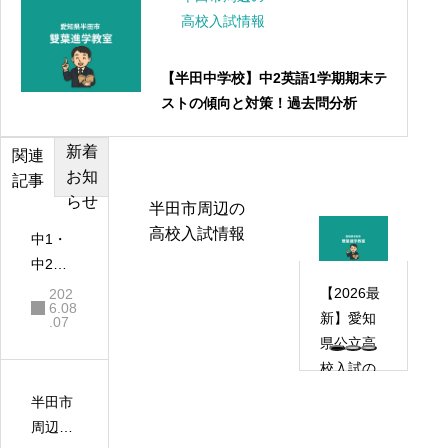
高校入試情報
【半田中学校】中2英語1学期期末テ
ストの傾向と対策！過去問分析
新着
カテゴ
おすす
関連
お知
リー
め記事
記事
らせ
半田市周辺の
高校入試情報
中1・
中2の
夏休み
【2026最
202
6.08
が高校
新】愛知
.07
受験を
県公立高
左右す
校入試の
る！半
仕組みを
半田市
田市の
徹底解
周辺の
塾長が
説！型・