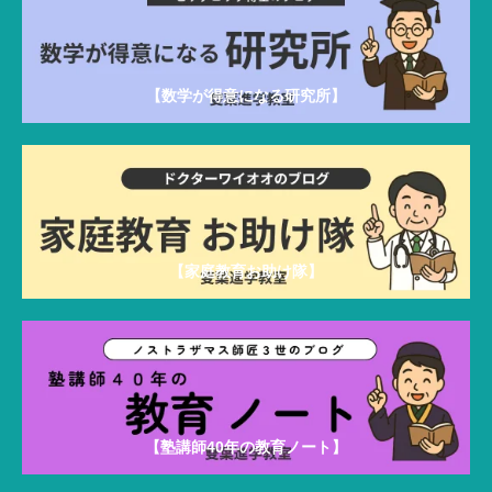
o
塾の勉
r
強方法
:
【数学が得意になる研究所】
【家庭教育お助け隊】
【塾講師40年の教育ノート】