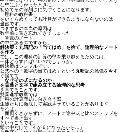
中学生になって理科の定期テストや高校入試という大き
な壁にぶつかったときに、
初めてその深刻さに気づくことになります。
「理科の教科書」
をいくらめくっても計算ができるようにならないのは、
当然です。
つまずきの本当の原因は、
数年前に置き忘れてきてしまった
「算数のノート」
の中にあるのですから。
解決策：丸暗記の「当てはめ」を捨て、論理的なノート
を作る
では、この理科の計算の壁を乗り越えるためには、
一体どうすればいいのでしょうか。
解決策はシンプルです。
公式への「数字の当てはめ」という丸暗記の勉強を今す
ぐ捨てて、
「なぜその式になるのか」
を言葉と文字で組み立てる論理的な思考
を育てることです。
雙葉進学教室では、
理科の計算問題に向き合う際、
生徒たちに徹底して実践させていることがあります。
それは、
「面倒くさがらずに、ノートに途中式と比のステップを
すべて書き出す」
ということです。
頭の中だけで「
4
が
6
になったから…」