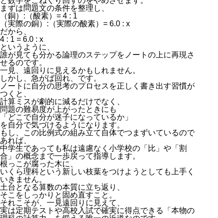
と数字をこねくり回すのをやめさせます。
まずは問題文の条件を整理し、
（銅）
:
（酸素）
= 4 : 1
（実際の銅）
:
（実際の酸素）
= 6.0 : x
だから、
4 : 1 = 6.0 : x
というように、
誰が見ても分かる論理のステップをノートの上に再現さ
せるのです。
一見、遠回りに見えるかもしれません。
しかし、急がば回れ、です。
ノートに自分の思考のプロセスを正しく書き出す習慣が
つくと、
計算ミスが劇的に減るだけでなく、
問題の難易度が上がったときにも
「どこで自分が迷子になっているか」
を自分で気づけるようになります。
もし、この比例式の組み立て自体でつまずいているので
あれば、
中学生であっても私は遠慮なく小学校の「比」や「割
合」の概念まで一歩戻って指導します。
根っこが腐った木に、
いくら理科という新しい枝葉をつけようとしても上手く
いきません。
土台となる算数の本質に立ち返り、
そこをしっかりと固め直すこと。
それこそが、一見遠回りに見えて、
実は定期テストや高校入試で確実に得点できる「本物の