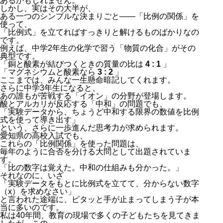
あるかもしれません。
しかし、実はその大半が、
ある一つのシンプルな決まりごと――「比例の関係」を
使って、
「比例式」を立てればすっきりと解けるものばかりなの
です。
例えば、中学2年生の化学で習う「物質の化合」がその
典型です。
「銅と酸素が結びつくときの質量の比は
4 : 1
」
「マグネシウムと酸素なら
3 : 2
」
ここまでは、みんな一生懸命暗記してくれます。
さらに中学3年生になると、
あの誰もが苦戦する「イオン」の分野が登場します。
酸とアルカリが反応する「中和」の問題でも、
「実験データから、ちょうど中和する限界の数値を比例
式を使って導き出す」
という、さらに一歩進んだ思考力が求められます。
愛知県の高校入試でも、
これらの「比例関係」を使った問題は、
毎年のように合否を分ける大問として出題されていま
す。
「比の数字は覚えた。中和の仕組みも分かった。」
それなのに、いざ
「実験データをもとに比例式を立てて、分からない数字
（
x
）を求めなさい」
と言われた途端に、ピタッと手が止まってしまう子が本
当に多いのです。
私は40年間、教育の現場で多くの子どもたちを見てきま