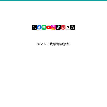
雙葉進学教室
〒475-0917 愛知県半田市清城町1-3-5 パーク清城2階
© 2026 雙葉進学教室