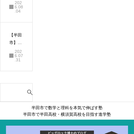
高校入
202
40年見
グループ
6.08
試情
.04
てきた
のルール
報！夏
真実と
も網羅
休みの
失敗し
勉強成
ない勉
【半田
果を
強方法
市】暗
「秋以
記力よ
202
降の成
6.07
り思考
.31
績アッ
力！高
プ」に
校受験
繋げる
を勝ち
方法
S
抜く
e
「なぜ
a
そうな
半田市で数学と理科を本気で伸ばす塾
r
るの
半田市で半田高校・横須賀高校を目指す進学塾
c
か」を
h
重視す
f
る進学