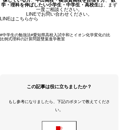
探している方
、
半田高校・横須賀高校を目指す方
、
数
学・理科を伸ばしたい小学生・中学生・高校生
は、まず
一度ご相談ください。
LINEでお問い合わせください。
LINEはこちらから
#中学生の勉強法
#愛知県高校入試
中和とイオン
化学変化の比
比例式
理科の計算問題
雙葉進学教室
この記事は役に立ちましたか？
もし参考になりましたら、下記のボタンで教えてくださ
い。