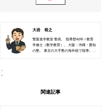
大岩 裕之
雙葉進学教室 塾長。 指導歴40年 / 教育
学修士（数学教育）。 大阪・沖縄・愛知
の塾、 東京の大手塾の海外校で指導。
ロンドン・NY・上海などで日本人の子
どもの受験指導を経験。 現在は愛知県半
田市で学習塾を運営。
投
稿
ナ
ビ
ゲ
ー
関連記事
シ
ョ
ン