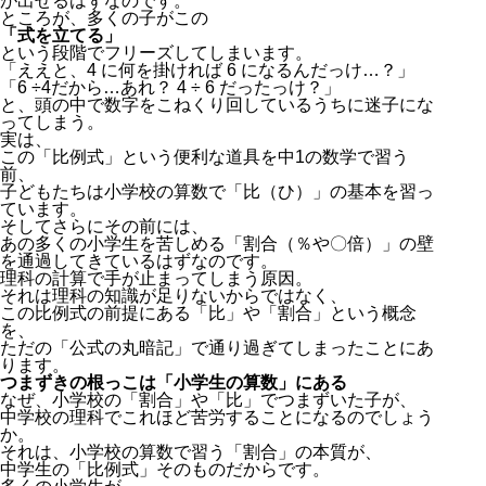
が出せるはずなのです。
ところが、多くの子がこの
「式を立てる」
という段階でフリーズしてしまいます。
「ええと、
4
に何を掛ければ
6
になるんだっけ…？」
「
6 ÷4
だから…あれ？
4 ÷ 6
だったっけ？」
と、頭の中で数字をこねくり回しているうちに迷子にな
ってしまう。
実は、
この「比例式」という便利な道具を中1の数学で習う
前、
子どもたちは小学校の算数で「比（ひ）」の基本を習っ
ています。
そしてさらにその前には、
あの多くの小学生を苦しめる「割合（％や〇倍）」の壁
を通過してきているはずなのです。
理科の計算で手が止まってしまう原因。
それは理科の知識が足りないからではなく、
この比例式の前提にある「比」や「割合」という概念
を、
ただの「公式の丸暗記」で通り過ぎてしまったことにあ
ります。
つまずきの根っこは「小学生の算数」にある
なぜ、小学校の「割合」や「比」でつまずいた子が、
中学校の理科でこれほど苦労することになるのでしょう
か。
それは、小学校の算数で習う「割合」の本質が、
中学生の「比例式」そのものだからです。