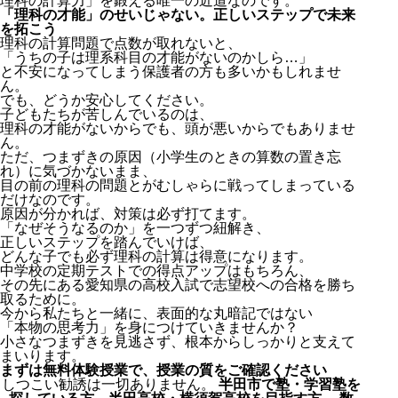
理科の計算力」を鍛える唯一の近道なのです。
「理科の才能」のせいじゃない。正しいステップで未来
を拓こう
理科の計算問題で点数が取れないと、
「うちの子は理系科目の才能がないのかしら…」
と不安になってしまう保護者の方も多いかもしれませ
ん。
でも、どうか安心してください。
子どもたちが苦しんでいるのは、
理科の才能がないからでも、頭が悪いからでもありませ
ん。
ただ、つまずきの原因（小学生のときの算数の置き忘
れ）に気づかないまま、
目の前の理科の問題とがむしゃらに戦ってしまっている
だけなのです。
原因が分かれば、対策は必ず打てます。
「なぜそうなるのか」を一つずつ紐解き、
正しいステップを踏んでいけば、
どんな子でも必ず理科の計算は得意になります。
中学校の定期テストでの得点アップはもちろん、
その先にある愛知県の高校入試で志望校への合格を勝ち
取るために。
今から私たちと一緒に、表面的な丸暗記ではない
「本物の思考力」を身につけていきませんか？
小さなつまずきを見逃さず、根本からしっかりと支えて
まいります。
まずは無料体験授業で、授業の質をご確認ください
しつこい勧誘は一切ありません。
半田市で塾・学習塾を