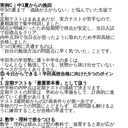
実例C｜中3夏からの挽回
中3の夏まで「成績が上がらない」と悩んでいた生徒で
す。
定期テストはまあまあだが、実力テストが苦手なので、
夏期講習で集中特訓しました。
弱点が明確だったため短期間で得点が安定し、当日入試
で目標点をクリア。
内申点39で当日点が思ったように取れたため半田高校に
合格しました。
3つの実例に共通するのは、
「自分の勉強方法の問題点に早く気づいた」ことです。
半田市の学習塾に通う中学生の多くは、
「なんとなく勉強している」状態から抜け出せていない
ケースが少なくありません。
⑤ 今日からできる！半田高校合格に向けた5つのポイン
ト
1. 定期テストを「最重要本番」として扱う
中学校の内申点は定期テストの成績で決まります。
定期テストの対策は、早めから準備をして、計画的に進
めていく必要があります。
テスト3週間前からの計画表作りが第一歩です。
学校のワークの問題にとどまらず、応用問題も解けるよ
うに練習することが合格の早道です。
2. 数学・理科で差をつける
数学・理科は積み上げ型の教科で、放置すると差が広が