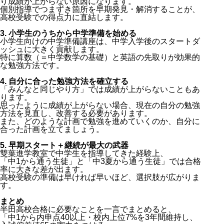
り成績が上がらない原因になります。
個別指導でつまずき箇所を早期発見・解消することが、
高校受験での得点力に直結します。
3. 小学生のうちから中学準備を始める
小学生向けの中学準備講座は、中学入学後のスタートダ
ッシュに大きく貢献します。
特に算数（＝中学数学の基礎）と英語の先取りが効果的
な勉強方法です。
4. 自分に合った勉強方法を確立する
「みんなと同じやり方」では成績が上がらないこともあ
ります。
思ったように成績が上がらない場合、現在の自分の勉強
方法を見直し、改善する必要があります。
また、どのような計画で勉強を進めていくのか、自分に
合った計画を立てましょう。
5. 早期スタート＋継続が最大の武器
雙葉進学教室で中学生を指導してきた経験上、
「中1から通う生徒」と「中3夏から通う生徒」では合格
率に大きな差が出ます。
高校受験の準備は早ければ早いほど、選択肢が広がりま
す。
まとめ
半田高校合格に必要なことを一言でまとめると、
「中1から内申点40以上・校内上位7%を3年間維持し、