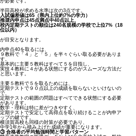
が必要です。
半田高校が求める水準は次の3点です。
入試偏差値は65（県内上位約7%の学力）
推奨内申点は45点満点中40点以上、
校内定期テストの順位は240名規模の学校で上位7%（18
位以内）
が目安となります。
内申点40を取るには、
９教科で「４」と「５」を半々ぐらい取る必要がありま
す。
基本的に主要５教科はすべて５を目指し、
実技４教科に４がある状態にするのがスムーズな方法だ
と思います。
主要５教科で５を取るためには、
定期テストで９０点以上の成績を取らないといけないの
で、
定期テストの範囲の問題はすべてできる状態にする必要
があります。
数学・理科は特に差がつきやすく、
定期テストで安定して高得点を取り続けることが内申ア
ップの鍵です。
横須賀高校も同様の対策が必要であり、
中学1年から積み上げた成績が重要になります。
③ 合格者の平均勉強時間と学習パターン