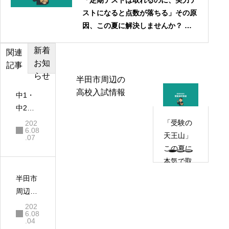
「定期テストは取れるのに、実力テ
ストになると点数が落ちる」その原
因、この夏に解決しませんか？ 雙
葉進学教室 夏期講習2025｜中学2年
新着
生コース
カテゴ
おすす
関連
お知
リー
め記事
記事
らせ
半田市周辺の
高校入試情報
中1・
中2の
夏休み
「受験の
202
6.08
が高校
天王山」
.07
受験を
この夏に
左右す
本気で取
る！半
り組める
半田市
田市の
かどうか
周辺の
塾長が
で、志望
高校入
202
40年見
校合格が
6.08
試情
.04
てきた
決まりま