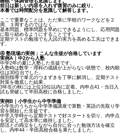
睡眠・体調管理も意識します。
前日は新しい内容を入れず復習のみに絞り、
本番では時間配分を意識して解答します。
ここで重要なことは、ただ単に学校のワークなどを２
周、３周するのではなく、
基本問題、標準問題を早めにできるようにし、応用問題
に取り組めるようにすることです。
定期テストの勉強でも入試の実力を高める工夫はできま
す。
④ 塾現場の実例：こんな生徒が合格しています
実例A｜中2から入塾
中学2年の夏に入塾した生徒です。
入塾時は数学・理科の成績が上がらない状態で、校内順
位は30位台でした。
個別指導で単元のつまずきを丁寧に解消し、定期テスト
対策を徹底した結果、
3年生の秋には上位10位以内に定着。内申点41・当日入
試も突破して半田高校に合格しました。
実例B｜小学生から中学準備
小学生のうちから中学準備講座で算数・英語の先取り学
習を開始した生徒です。
中学入学時から定期テストで好スタートを切り、内申点
を安定して高水準に維持しました。
部活との両立をしながら自分に合った勉強方法を確立
し、内申44・半田高校合格を果たしました。