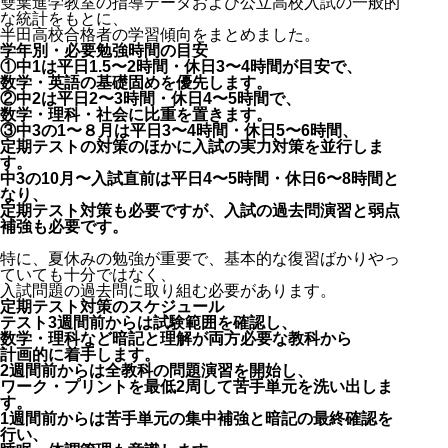
雙葉進学教室の指導データおよび公立高校入試の一般的
な統計をもとに、
半田高校合格者の学習傾向をまとめました。
学年別・必要勉強時間の目安
①中1は平日1.5〜2時間・休日3〜4時間が目安で、
数学・英語の基礎固めを優先します。
②中2は平日2〜3時間・休日4〜5時間で、
数学・理科・社会に比重を置きます。
③中3の1〜８月は平日3〜4時間・休日5〜6時間、
定期テストの対策のほかに入試の実力対策を並行しま
す。
中3の10月〜入試直前は平日4〜5時間・休日6〜8時間と
なり、
定期テスト対策も必要ですが、入試の過去問演習と弱点
補強も必要です。
特に、夏休みの勉強が重要で、基本的な復習ばかりやっ
ていても十分ではなく、
入試問題の過去問に取り組む必要があります。
定期テスト対策のスケジュール
テスト3週間前からは試験範囲を確認し、
数学・理科など暗記と理解が両方必要な教科から
計画的に着手します。
2週間前からは全教科の問題演習を開始し、
ワーク・プリントを最低2周して苦手単元を洗い出しま
す。
1週間前からは苦手単元の集中補強と暗記の最終確認を
行い、