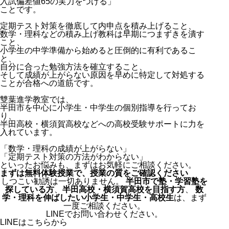
入試偏差値65の実力をつける」
ことです。
定期テスト対策を徹底して内申点を積み上げること、
数学・理科などの積み上げ教科は早期につまずきを潰す
こと、
小学生の中学準備から始めると圧倒的に有利であるこ
と、
自分に合った勉強方法を確立すること、
そして成績が上がらない原因を早めに特定して対処する
ことが合格への道筋です。
雙葉進学教室では、
半田市を中心に小学生・中学生の個別指導を行ってお
り、
半田高校・横須賀高校などへの高校受験サポートに力を
入れています。
「数学・理科の成績が上がらない」
「定期テスト対策の方法がわからない」
といったお悩みも、まずはお気軽にご相談ください。
まずは無料体験授業で、授業の質をご確認ください
しつこい勧誘は一切ありません。
半田市で塾・学習塾を
探している方
、
半田高校・横須賀高校を目指す方
、
数
学・理科を伸ばしたい小学生・中学生・高校生
は、まず
一度ご相談ください。
LINEでお問い合わせください。
LINEはこちらから