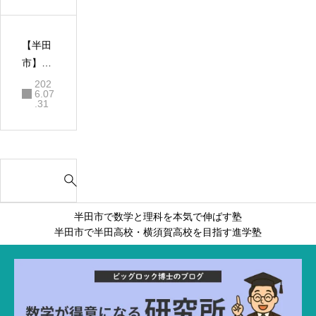
報！夏
真実と
す。 雙葉
休みの
失敗し
進学教室
勉強成
ない勉
【半田
夏期講習
果を
強方法
市】暗
2025｜中
「秋以
記力よ
学3年生コ
202
降の成
6.07
り思考
ース
.31
績アッ
力！高
プ」に
校受験
繋げる
を勝ち
方法
S
抜く
e
「なぜ
a
そうな
半田市で数学と理科を本気で伸ばす塾
r
るの
半田市で半田高校・横須賀高校を目指す進学塾
c
か」を
h
重視す
f
る進学
o
塾の勉
r
強方法