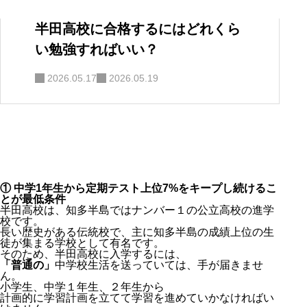
半田高校に合格するにはどれくら
い勉強すればいい？
2026.05.17
2026.05.19
① 中学1年生から定期テスト上位7%をキープし続けるこ
とが最低条件
半田高校は、知多半島ではナンバー１の公立高校の進学
校です。
長い歴史がある伝統校で、主に知多半島の成績上位の生
徒が集まる学校として有名です。
そのため、半田高校に入学するには、
「普通の」
中学校生活を送っていては、手が届きませ
ん。
小学生、中学１年生、２年生から
計画的に学習計画を立てて学習を進めていかなければい