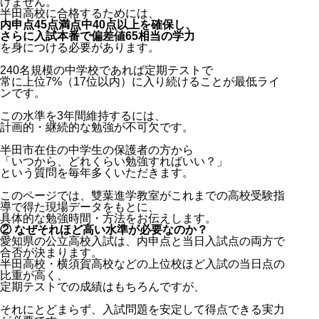
けません。
半田高校に合格するためには、
内申点45点満点中40点以上を確保し、
さらに入試本番で偏差値65相当の学力
を身につける必要があります。
240名規模の中学校であれば定期テストで
常に上位7%（17位以内）に入り続けることが最低ライ
ンです。
この水準を3年間維持するには、
計画的・継続的な勉強が不可欠です。
半田市在住の中学生の保護者の方から
「いつから、どれくらい勉強すればいい？」
という質問を毎年多くいただきます。
このページでは、雙葉進学教室がこれまでの高校受験指
導で得た現場データをもとに、
具体的な勉強時間・方法をお伝えします。
② なぜそれほど高い水準が必要なのか？
愛知県の公立高校入試は、内申点と当日入試点の両方で
合否が決まります。
半田高校・横須賀高校などの上位校ほど入試の当日点の
比重が高く、
定期テストでの成績はもちろんですが、
それにとどまらず、入試問題を安定して得点できる実力