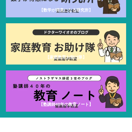
:
【数学が得意になる研究所】
【家庭教育お助け隊】
【塾講師40年の教育ノート】
雙葉進学教室