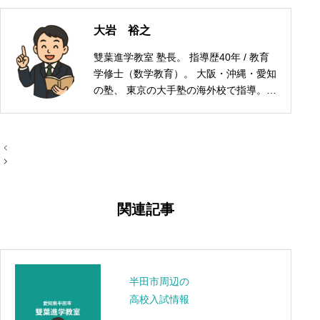
大岩 裕之
雙葉進学教室 塾長。 指導歴40年 / 教育
学修士（数学教育）。 大阪・沖縄・愛知
の塾、 東京の大手塾の海外校で指導。
ロンドン・NY・上海などで日本人の子
どもの受験指導を経験。 現在は愛知県半
田市で学習塾を運営。
投
稿
ナ
ビ
ゲ
ー
関連記事
シ
ョ
ン
半田市周辺の
高校入試情報