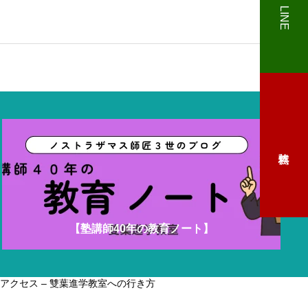
LINE
めざす中学生コース
国公立大学をめざす高校
【塾講師40年の教育ノート】
アクセス – 雙葉進学教室への行き方