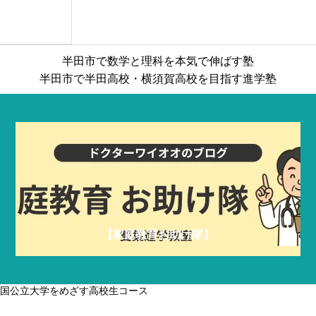
一貫校を受検する小５・小６コース
成績上位を
半田市で数学と理科を本気で伸ばす塾
半田市で半田高校・横須賀高校を目指す進学塾
【家庭教育お助け隊】
国公立大学をめざす高校生コース