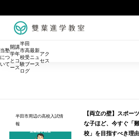
半田
開講
当塾
市高
最新
学年
アク
につ
校受
ニュ
とコ
セス
いて
験ブ
ース
ース
ログ
算数の土台を固め、中学数学につなげます。 小学生のう
【両立の壁】スポー
半田市周辺の高校入試情
ちから論理的に考える力を育て、数学を得意科目にしてい
適性検査で
な子ほど、今すぐ「
報
きます。
検に必要な
校」を目指すべき理