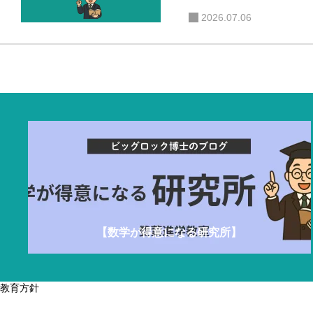
2026.07.06
中学で数学トップになる小５・小６コース
中高
【数学が得意になる研究所】
教育方針