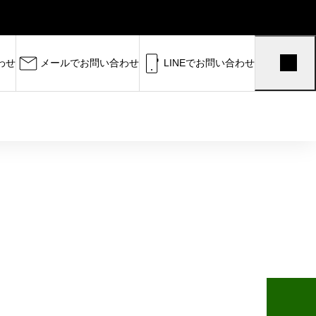
わせ
メールでお問い合わせ
LINEでお問い合わせ
受験まで完全サポート。 半田高
中学生に向けて、数学・理科を軸
大学受験に向けて数学・理科を深く伸
ストから国公立・私大対策まで対応し