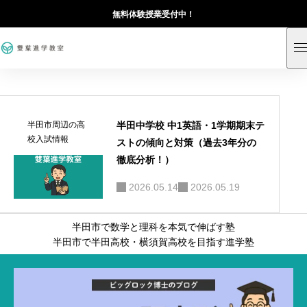
無料体験授業受付中！
半田中学校 中1英語・1学期期末テ
半田市周辺の高
校入試情報
ストの傾向と対策（過去3年分の
徹底分析！）
2026.05.14
2026.05.19
半田市で数学と理科を本気で伸ばす塾
半田市で半田高校・横須賀高校を目指す進学塾