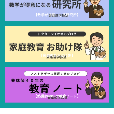
【数学が得意になる研究所】
【家庭教育お助け隊】
【塾講師40年の教育ノート】
雙葉進学教室