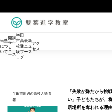
半田
開講
当塾
市高
最新
学年
アク
につ
校受
ニュ
とコ
セス
いて
験ブ
ース
ース
ログ
算数の土台を固め、中学数学につなげます。 小学生のう
「失敗が嫌だから挑
半田市周辺の高校入試情
ちから論理的に考える力を育て、数学を得意科目にしてい
適性検査で
い」子どもたちが、将
報
きます。
検に必要な
居場所を奪われる理