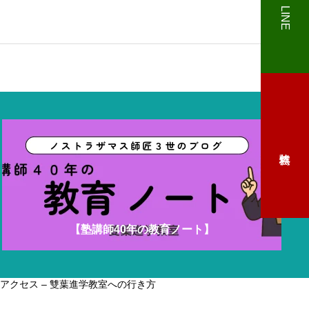
LINE
めざす中学生コース
国公立大学をめざす高校
【塾講師40年の教育ノート】
アクセス – 雙葉進学教室への行き方