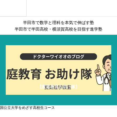
一貫校を受検する小５・小６コース
成績上位を
半田市で数学と理科を本気で伸ばす塾
半田市で半田高校・横須賀高校を目指す進学塾
【家庭教育お助け隊】
国公立大学をめざす高校生コース