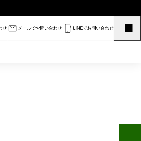
わせ
メールでお問い合わせ
LINEでお問い合わせ
受験まで完全サポート。 半田高
中学生に向けて、数学・理科を軸
大学受験に向けて数学・理科を深く伸
ストから国公立・私大対策まで対応し