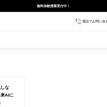
無料体験授業受付中！
電話でお問い合
定期テスト対策から高校
戦しな
求められる思考力・読解力・記述力を育て、受
校・横須賀高校を目指す
来AIに
力をバランスよく伸ばします。
に成績を伸ばします。
由