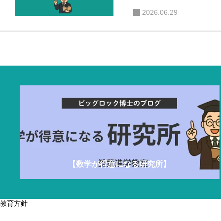
2026.06.29
中学で数学トップになる小５・小６コース
中高
【数学が得意になる研究所】
教育方針