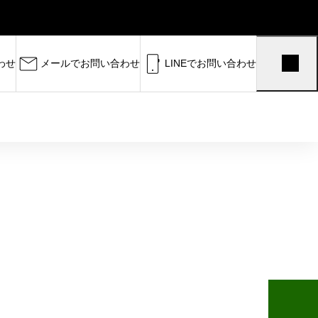
わせ
メールでお問い合わせ
LINEでお問い合わせ
受験まで完全サポート。 半田高
中学生に向けて、数学・理科を軸
大学受験に向けて数学・理科を深く伸
ストから国公立・私大対策まで対応し