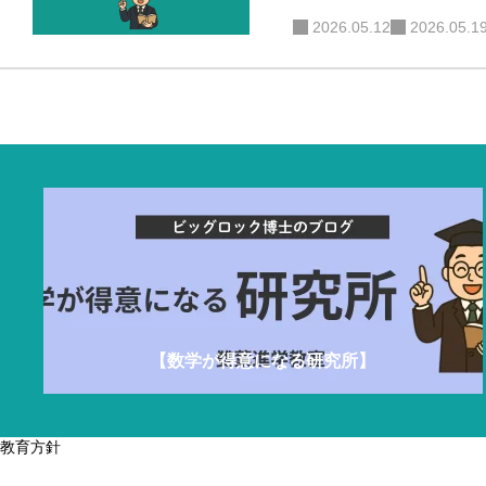
べき「思考力」とは
2026.05.12
2026.05.1
中学で数学トップになる小５・小６コース
中高
【数学が得意になる研究所】
教育方針