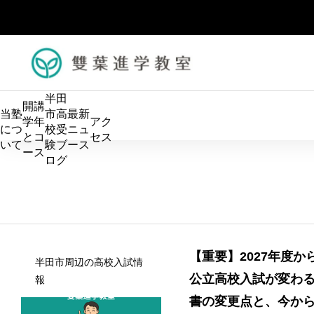
半田
開講
当塾
市高
最新
学年
アク
につ
校受
ニュ
とコ
セス
いて
験ブ
ース
ース
ログ
算数の土台を固め、中学数学につなげます。 小学生のう
【重要】2027年度か
半田市周辺の高校入試情
ちから論理的に考える力を育て、数学を得意科目にしてい
適性検査で
公立高校入試が変わ
報
きます。
検に必要な
書の変更点と、今か