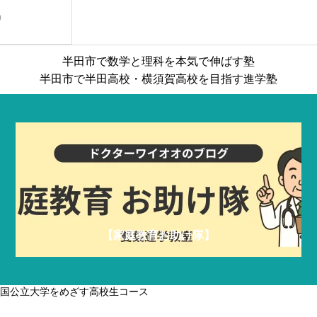
？
9
一貫校を受検する小５・小６コース
成績上位を
半田市で数学と理科を本気で伸ばす塾
半田市で半田高校・横須賀高校を目指す進学塾
【家庭教育お助け隊】
国公立大学をめざす高校生コース