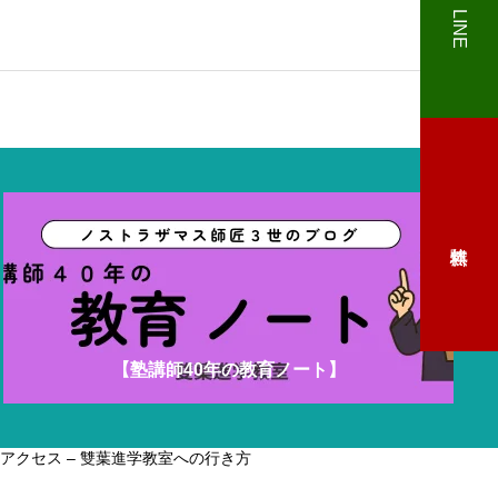
LINE
めざす中学生コース
国公立大学をめざす高校
【塾講師40年の教育ノート】
アクセス – 雙葉進学教室への行き方