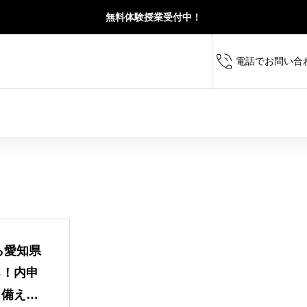
無料体験授業受付中！
電話でお問い合
定期テスト対策から高校
ら愛知県
求められる思考力・読解力・記述力を育て、受
校・横須賀高校を目指す
る！内申
力をバランスよく伸ばします。
に成績を伸ばします。
ら備える