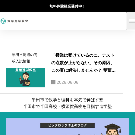
無料体験授業受付中！
「授業は受けているのに、テスト
半田市周辺の高
校入試情報
の点数が上がらない」その原因、
この夏に解決しませんか？ 雙葉進
学教室 夏期講習2025｜中学1年生
2026.06.06
コース
半田市で数学と理科を本気で伸ばす塾
半田市で半田高校・横須賀高校を目指す進学塾